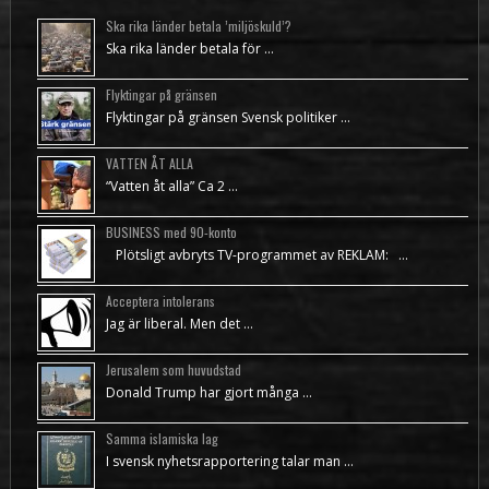
Ska rika länder betala ’miljöskuld’?
Ska rika länder betala för …
Flyktingar på gränsen
Flyktingar på gränsen Svensk politiker …
VATTEN ÅT ALLA
“Vatten åt alla” Ca 2 …
BUSINESS med 90-konto
Plötsligt avbryts TV-programmet av REKLAM: …
Acceptera intolerans
Jag är liberal. Men det …
Jerusalem som huvudstad
Donald Trump har gjort många …
Samma islamiska lag
I svensk nyhetsrapportering talar man …