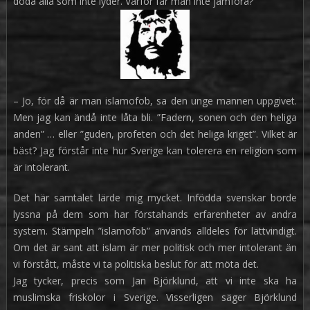
döda alla som inte lyder. Varför får man inte jämföra?
– Jo, för då är man islamofob, sa den unge mannen uppgivet.
Men jag kan ändå inte låta bli. ”Fadern, sonen och den heliga
anden” … eller ”guden, profeten och det heliga kriget”. Vilket är
bäst? Jag förstår inte hur Sverige kan tolerera en religion som
är intolerant.
Det här samtalet lärde mig mycket. Infödda svenskar borde
lyssna på dem som har förstahands erfarenheter av andra
system. Stämpeln ”islamofob” används alldeles för lättvindigt.
Om det är sant att islam är mer politisk och mer intolerant än
vi förstått, måste vi ta politiska beslut för att möta det.
Jag tycker, precis som Jan Björklund, att vi inte ska ha
muslimska friskolor i Sverige. Visserligen säger Björklund