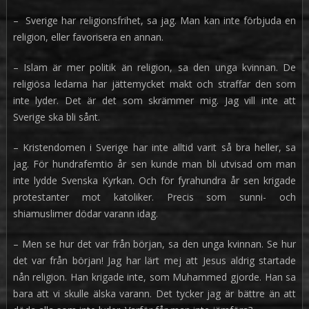
– Sverige har religionsfrihet, sa jag. Man kan inte förbjuda en
religion, eller favorisera en annan.
– Islam är mer politik än religion, sa den unga kvinnan. De
religiösa ledarna har jättemycket makt och straffar den som
inte lyder. Det är det som skrämmer mig. Jag vill inte att
Sverige ska bli sånt.
– Kristendomen i Sverige har inte alltid varit så bra heller, sa
jag. För hundrafemtio år sen kunde man bli utvisad om man
inte lydde Svenska Kyrkan. Och för fyrahundra år sen krigade
protestanter mot katoliker. Precis som sunni- och
shiamuslimer dödar varann idag.
– Men se hur det var från början, sa den unga kvinnan. Se hur
det var från början! Jag har lärt mej att Jesus aldrig startade
nån religion. Han krigade inte, som Muhammed gjorde. Han sa
bara att vi skulle älska varann. Det tycker jag är bättre än att