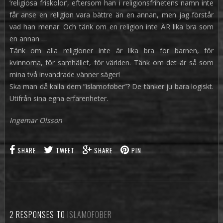
’religiösa friskolor’, eftersom han i religionsfrihetens namn inte
får anse en religion vara bättre än en annan, men jag förstår
vad han menar. Och tänk om en religion inte ÄR lika bra som
en annan …
Tänk om alla religioner inte är lika bra för barnen, för
kvinnorna, för samhället, för världen. Tänk om det är så som
mina två invandrade vänner säger!
Ska man då kalla dem ”islamofober”? De tänker ju bara logiskt.
Utifrån sina egna erfarenheter.
Ingemar Olsson
SHARE
TWEET
SHARE
PIN
2 RESPONSES TO
ISLAMOFOBER