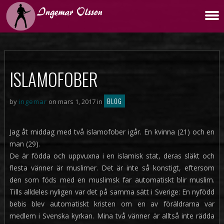
ISLAMOFOBER
BLOG
by
ingemar
on mars 1, 2017 in
Jag åt middag med två islamofober igår. En kvinna (21) och en
man (29).
De är födda och uppvuxna i en islamisk stat, deras släkt och
flesta vänner är muslimer. Det är inte så konstigt, eftersom
den som föds med en muslimsk far automatiskt blir muslim.
Tills alldeles nyligen var det på samma sätt i Sverige: En nyfödd
bebis blev automatiskt kristen om en av föräldrarna var
medlem i Svenska kyrkan. Mina två vänner är alltså inte rädda