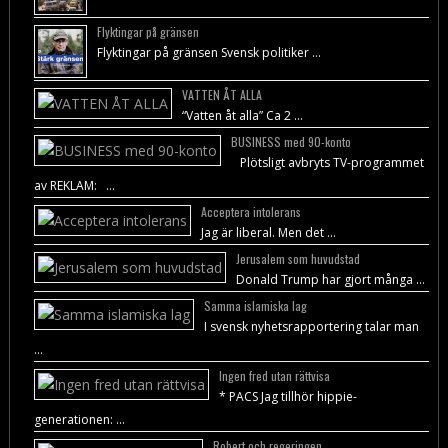
Flyktingar på gränsen
Flyktingar på gränsen Svensk politiker …
VATTEN ÅT ALLA
“Vatten åt alla” Ca 2 …
BUSINESS med 90-konto
Plötsligt avbryts TV-programmet
av REKLAM: …
Acceptera intolerans
Jag är liberal. Men det …
Jerusalem som huvudstad
Donald Trump har gjort många …
Samma islamiska lag
I svensk nyhetsrapportering talar man
…
Ingen fred utan rättvisa
* PACS Jag tillhör hippie-
generationen: …
Robert och regeringen