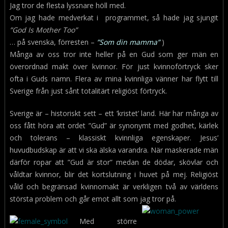
Jag tror de flesta lyssnare höll med.
Om jag hade medverkat i programmet, så hade jag sjungit
”God Is Mother Too”
… på svenska, förresten –
”
Som din mamma
”
)
Många av oss tror inte heller på en Gud som ger män en
överordnad makt över kvinnor. För just kvinnoförtryck sker
ofta i Guds namn. Flera av mina kvinnliga vänner har flytt till
Sverige från just sånt totalitärt religiöst förtryck.
Sverige är – historiskt sett – ett ’kristet’ land. Här har många av
oss fått höra att ordet ”Gud” är synonymt med godhet, kärlek
och tolerans – klassiskt kvinnliga egenskaper. Jesus’
huvudbudskap är att vi ska älska varandra. När maskerade män
därför ropar att ”Gud är stor” medan de dödar, skövlar och
våldtar kvinnor, blir det kortslutning i huvet på mej. Religiöst
våld och begränsad kvinnomakt är verkligen två av världens
största problem och går emot allt som jag tror på.
Med större