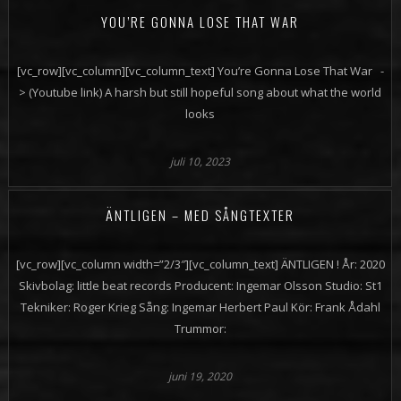
YOU’RE GONNA LOSE THAT WAR
[vc_row][vc_column][vc_column_text] You’re Gonna Lose That War -
> (Youtube link) A harsh but still hopeful song about what the world
looks
juli 10, 2023
ÄNTLIGEN – MED SÅNGTEXTER
[vc_row][vc_column width=”2/3″][vc_column_text] ÄNTLIGEN ! År: 2020
Skivbolag: little beat records Producent: Ingemar Olsson Studio: St1
Tekniker: Roger Krieg Sång: Ingemar Herbert Paul Kör: Frank Ådahl
Trummor:
juni 19, 2020