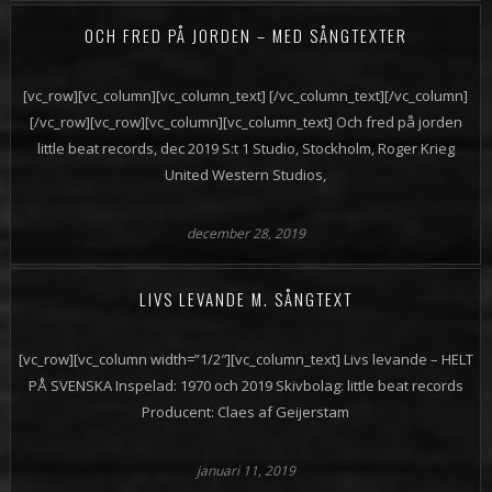
OCH FRED PÅ JORDEN – MED SÅNGTEXTER
[vc_row][vc_column][vc_column_text] [/vc_column_text][/vc_column]
[/vc_row][vc_row][vc_column][vc_column_text] Och fred på jorden
little beat records, dec 2019 S:t 1 Studio, Stockholm, Roger Krieg
United Western Studios,
december 28, 2019
LIVS LEVANDE M. SÅNGTEXT
[vc_row][vc_column width=”1/2″][vc_column_text] Livs levande – HELT
PÅ SVENSKA Inspelad: 1970 och 2019 Skivbolag: little beat records
Producent: Claes af Geijerstam
januari 11, 2019