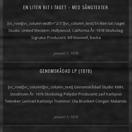
EN LITEN BIT I TAGET – MED SÅNGTEXTER
[vc_row][vc_column width=”2/3″][vc_column_text] En liten bit i taget
Studio: United Western, Hollywood, California År: 1978 Skivbolag:
Signatur Producent: Bill Maxwell, Backa
januari 1, 1978
GENOMSKÅDAD LP (1976)
[vc_row][vc_column][vc_column_text] Genomskådad Studio: KMH,
Stockholm År: 1976 Skivbolag: Polydor Producent: Leif Karlqvist
Tekniker: Lennart Karlsmyr Trummor: Ola Brunkert Congas: Malando
januari 1, 1976