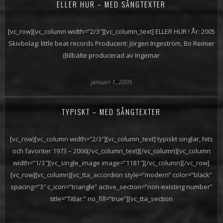
ELLER HUR – MED SÅNGTEXTER
[vc_row][vc_column width=”2/3″][vc_column_text] ELLER HUR ! År: 2005
Skivbolag: little beat records Producent: Jörgen Ingeström, Bo Reimer
(Bilbälte producerad av Ingemar
januari 1, 2005
TYPISKT – MED SÅNGTEXTER
[vc_row][vc_column width=”2/3″][vc_column_text] typiskt singlar, hits
och favoriter 1973 – 2006[/vc_column_text][/vc_column][vc_column
width=”1/3″][vc_single_image image=”1181″][/vc_column][/vc_row]
[vc_row][vc_column][vc_tta_accordion style=”modern” color=”black”
spacing=”3″ c_icon=”triangle” active_section=”non-existing number”
title=”Titlar:” no_fill=”true”][vc_tta_section