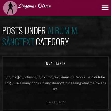
POSTS UNDER
ALBUM M.
SÅNGTEXT
CATEGORY
INVALUABLE
[vc_row][vc_column][vc_column_text] Amazing People -> (Youtube
link) ’ … like many books in any library’ ’Only seeing what the cover’s
like’
mars 15, 2024