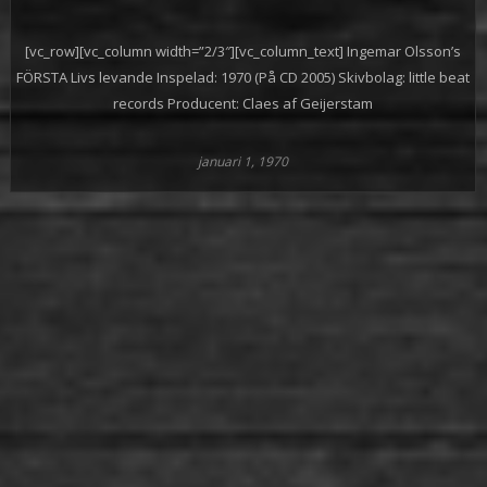
[vc_row][vc_column width=”2/3″][vc_column_text] Ingemar Olsson’s
FÖRSTA Livs levande Inspelad: 1970 (På CD 2005) Skivbolag: little beat
records Producent: Claes af Geijerstam
januari 1, 1970