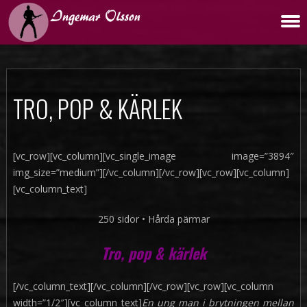
TRO, POP & KÄRLEK
[vc_row][vc_column][vc_single_image image=”3894″
img_size=”medium”][/vc_column][/vc_row][vc_row][vc_column]
[vc_column_text]
250 sidor • Hårda pärmar
Tro, pop & kärlek
[/vc_column_text][/vc_column][/vc_row][vc_row][vc_column
width=”1/2″][vc_column_text]
En ung man i brytningen mellan