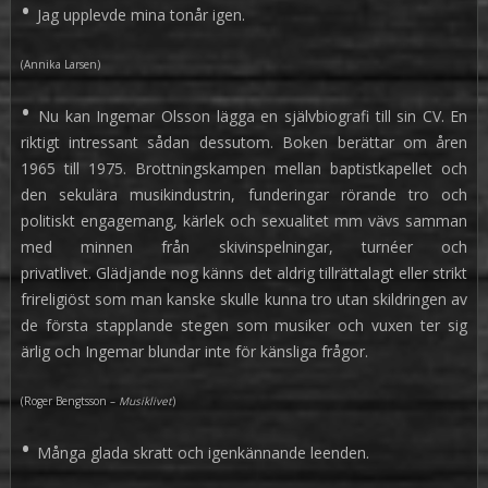
•
Jag upplevde mina tonår igen.
(Annika Larsen)
•
Nu kan Ingemar Olsson lägga en självbiografi till sin CV. En
riktigt intressant sådan dessutom. Boken berättar om åren
1965 till 1975. Brottningskampen mellan baptistkapellet och
den sekulära musikindustrin, funderingar rörande tro och
politiskt engagemang, kärlek och sexualitet mm vävs samman
med minnen från skivinspelningar, turnéer och
privatlivet. Glädjande nog känns det aldrig tillrättalagt eller strikt
frireligiöst som man kanske skulle kunna tro utan skildringen av
de första stapplande stegen som musiker och vuxen ter sig
ärlig och Ingemar blundar inte för känsliga frågor.
(Roger Bengtsson –
Musiklivet
)
•
Många glada skratt och igenkännande leenden.