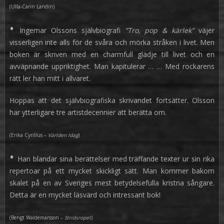
(Ulla-Carin Landin)
•
Ingemar Olssons självbiografi
”Tro, pop & kärlek”
väjer
visserligen inte alls för de svåra och mörka stråken i livet. Men
boken är skriven med en charmfull glädje till livet och en
avväpnande uppriktighet. Man kapitulerar … … Med rockarens
rätt ler han mitt i allvaret.
Hoppas att det självbiografiska skrivandet fortsätter. Olsson
har ytterligare tre artistdecennier att berätta om.
(Erika Cyrillus –
Världen Idag
)
•
Han blandar sina berättelser med träffande texter ur sin rika
repertoar på ett mycket skickligt sätt. Man kommer bakom
skalet på en av Sveriges mest betydelsefulla kristna sångare.
Detta är en mycket läsvärd och intressant bok!
(Bengt Waldemarsson –
Stridsropet
)