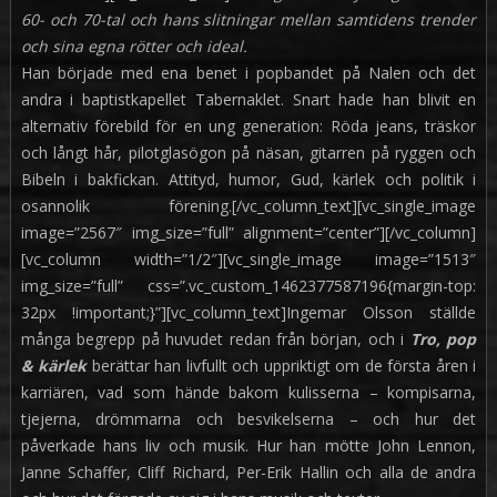
60- och 70-tal och hans slitningar mellan samtidens trender
och sina egna rötter och ideal.
Han började med ena benet i popbandet på Nalen och det
andra i baptistkapellet Tabernaklet. Snart hade han blivit en
alternativ förebild för en ung generation: Röda jeans, träskor
och långt hår, pilotglasögon på näsan, gitarren på ryggen och
Bibeln i bakfickan. Attityd, humor, Gud, kärlek och politik i
osannolik förening.[/vc_column_text][vc_single_image
image=”2567″ img_size=”full” alignment=”center”][/vc_column]
[vc_column width=”1/2″][vc_single_image image=”1513″
img_size=”full” css=”.vc_custom_1462377587196{margin-top:
32px !important;}”][vc_column_text]Ingemar Olsson ställde
många begrepp på huvudet redan från början, och i
Tro, pop
& kärlek
berättar han livfullt och uppriktigt om de första åren i
karriären, vad som hände bakom kulisserna – kompisarna,
tjejerna, drömmarna och besvikelserna – och hur det
påverkade hans liv och musik. Hur han mötte John Lennon,
Janne Schaffer, Cliff Richard, Per-Erik Hallin och alla de andra