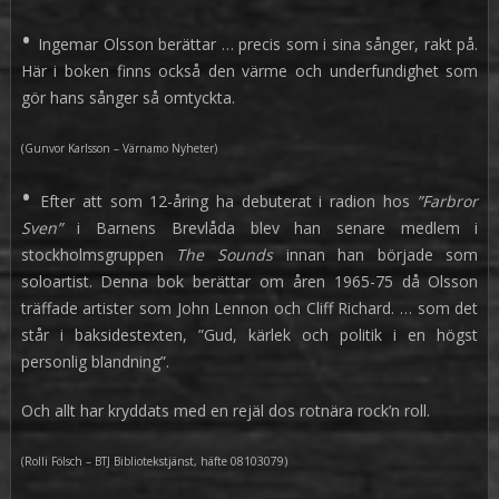
•
Ingemar Olsson berättar … precis som i sina sånger, rakt på.
Här i boken finns också den värme och underfundighet som
gör hans sånger så omtyckta.
(Gunvor Karlsson – Värnamo Nyheter)
•
Efter att som 12-åring ha debuterat i radion hos
”Farbror
Sven”
i Barnens Brevlåda blev han senare medlem i
stockholmsgruppen
The Sounds
innan han började som
soloartist. Denna bok berättar om åren 1965-75 då Olsson
träffade artister som John Lennon och Cliff Richard. … som det
står i baksidestexten, ”Gud, kärlek och politik i en högst
personlig blandning”.
Och allt har kryddats med en rejäl dos rotnära rock’n roll.
(Rolli Fölsch – BTJ Bibliotekstjänst, häfte 08103079)