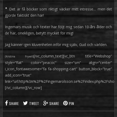
•
Det är få böcker som riktigt väcker mitt intresse… men det
gjorde faktiskt den här!
Ingemars musik och texter har följt mig sedan 10-års ålder och
de har, onekligen, betytt mycket för mig!
Jag känner igen kluvenheten inför mig själv, Gud och världen.
[/vc_column_text][vc_btn title=”Webshop”
(Kristina Fryxell)
style=”flat” color=”peacoc” size=”sm” align=”center”
i_icon_fontawesome=”fa fa-shopping-cart” button_block=”true”
add_icon=”true”
link=”url:http%3A%2F%2Fingemarolsson.se%2Findex.php%2Fshop
[/vc_column][/vc_row]
SHARE
TWEET
SHARE
PIN