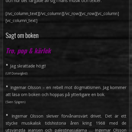
och hur det färgade av sig i hans musik och texter.
[/vc_column_text][/vc_column][/vc_row][vc_row][vc_column]
[vc_column_text]
Sagt om boken
Tro, pop & kärlek
•
Jag skrattade högt!
(Ulf Domargård)
•
Ingemar Olsson – en rebell mot dogmatismen. Jag kommer
att läsa om boken och hoppas på ytterligare en bok.
(Sven Sjögren)
•
Ingemar Olsson skriver förvånansvärt drivet. Det är ett
stycke musikalisk tidshistoria åren kring 1968 med de
utsvängda jeansen och palestinasjalarna … Ingemar Olsson