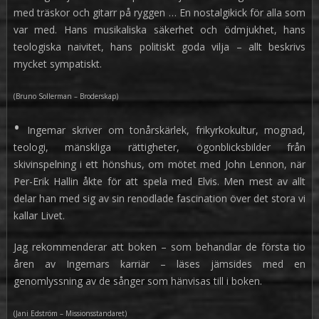
med träskor och gitarr på ryggen … En nostalgikick för alla som
var med. Hans musikaliska säkerhet och ödmjukhet, hans
teologiska naivitet, hans politiskt goda vilja – allt beskrivs
mycket sympatiskt.
(Bruno Sollerman – Broderskap)
•
Ingemar skriver om tonårskärlek, frikyrkokultur, mognad,
teologi, mänskliga rättigheter, ögonblicksbilder från
skivinspelning i ett hönshus, om mötet med John Lennon, när
Per-Erik Hallin åkte för att spela med Elvis. Men mest av allt
delar han med sig av sin renodlade fascination över det stora vi
kallar Livet.
Jag rekommenderar att boken – som behandlar de första tio
åren av Ingemars karriär – läses jämsides med en
genomlyssning av de sånger som hänvisas till i boken.
(Jani Edström – Missionsstandaret)