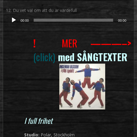
12. Du vet väl om att du är värdefull
Ljudspelare
00:00
00:00
!
MER
———–>
(click)
med SÅNGTEXTER
I full frihet
Studio:
Polar, Stockholm