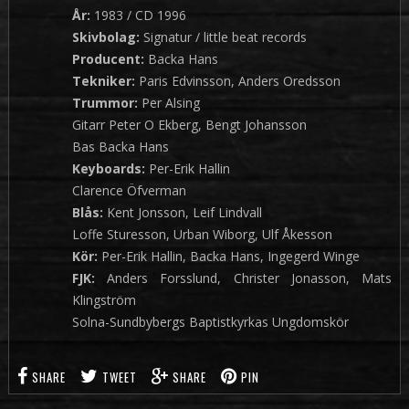
År:
1983 / CD 1996
Skivbolag:
Signatur / little beat records
Producent:
Backa Hans
Tekniker:
Paris Edvinsson, Anders Oredsson
Trummor:
Per Alsing
Gitarr Peter O Ekberg, Bengt Johansson
Bas Backa Hans
Keyboards:
Per-Erik Hallin
Clarence Öfverman
Blås:
Kent Jonsson, Leif Lindvall
Loffe Sturesson, Urban Wiborg, Ulf Åkesson
Kör:
Per-Erik Hallin, Backa Hans, Ingegerd Winge
FJK:
Anders Forsslund, Christer Jonasson, Mats
Klingström
Solna-Sundbybergs Baptistkyrkas Ungdomskör
SHARE
TWEET
SHARE
PIN