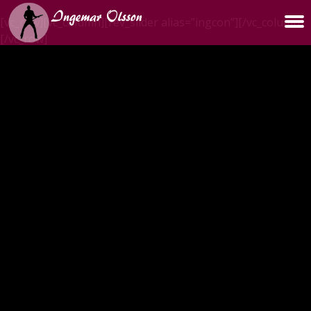
[vc_row][vc_column][rev_slider alias=”ingcon”][/vc_column]
[/vc_row]