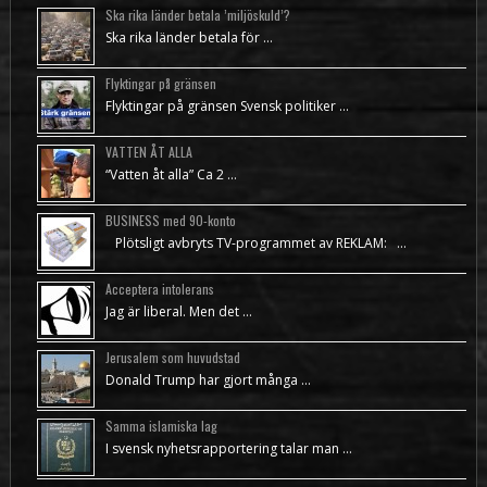
Ska rika länder betala ’miljöskuld’?
Ska rika länder betala för …
Flyktingar på gränsen
Flyktingar på gränsen Svensk politiker …
VATTEN ÅT ALLA
“Vatten åt alla” Ca 2 …
BUSINESS med 90-konto
Plötsligt avbryts TV-programmet av REKLAM: …
Acceptera intolerans
Jag är liberal. Men det …
Jerusalem som huvudstad
Donald Trump har gjort många …
Samma islamiska lag
I svensk nyhetsrapportering talar man …