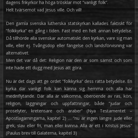
dagens frikyrkor ha höga trösklar mot ”vanligt folk”.
Helt tvärsemot vad Jesus ville. Och vill!
Den gamla svenska lutherska statskyrkan kallades faktiskt för
”folkkyrka” en gång i tiden. Fast med en helt annan betydelse.
Då tillhörde alla svenskar automatiskt den kyrkan, vare sig man
ville, eller ej. Tvångsdop eller fängelse och landsförvisning var
alternativet.
Men det var då det: Religion när den är som sämst och som
inte hade ett dugg med Jesus att göra.
Nu är det dags att ge ordet ”folkkyrka” dess rätta betydelse. En
kyrka där vanligt folk kan känna sig hemma och alla har
medinflytande. Där alla är välkomna, oberoende av ras, kön,
religion, läggningar och uppfattningar, både ”judar och
proselyter, kretensare och araber” (Nya Testamentet –
Apostlagärningarna, kapitel 2) … ”nu är ingen längre jude eller
grek, slav eller fri, man eller kvinna. Alla är ett i Kristus Jesus”
(Paulus brev till Galaterna, kapitel 3)