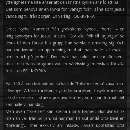
ytterligheterna inte anser att den kristna kyrkan är nåt att ha.
Det som behövs är en kyrka för ”vanligt folk”, såna som Jesus
vände sig till från början. En verklig FOLKKYRKA.
Ordet “kyrka” kommer från grekiskans “kyrios”, “herre” – en
tidig synonym för Jesus Kristus. ”Gör alla folk till lärjungar” se
Jesus till den första lilla grupp han samlade omkring sig. Och
han motiverade sin uppmaning med att han hade ”all makt i
himlen och på jorden”. Den makt han talde om var kärlekens
makt och hans program var en världsvid gemenskap för alla
folk – en FOLKKYRKA.
För 150 år sen började de så kallade ”folkrörelserna” växa fram
i Sverige: Arbetarrörelsen, nykterhetsrörelsen, frikyrkorörelsen,
idrottsrörelsen – starka positiva krafter, som har format det
samhälle vi har idag.
Men även ”rörelser” kan stelna i sina former. Hur dynamisk
man än var från början, så har man till slut ändå ofta blivit en
”förening”… mer exklusiv än inklusiv. Tyvärr uppfattas ofta